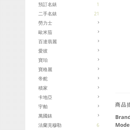
預訂名錶
1
二手名錶
21
勞力士
歐米茄
百達翡麗
愛彼
寶珀
寶格麗
帝舵
積家
卡地亞
商品
宇舶
萬國錶
Bran
Model
法蘭克穆勒
6