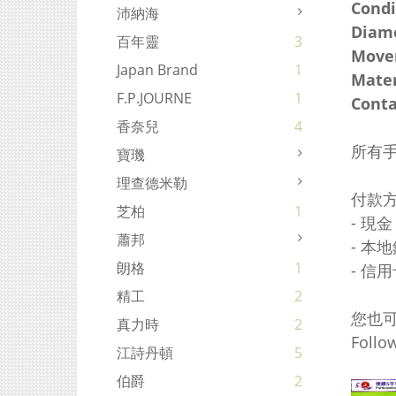
Condi
沛納海
Diam
百年靈
3
Move
Japan Brand
1
Mater
F.P.JOURNE
1
Conta
香奈兒
4
所有
寶璣
理查德米勒
付款
芝柏
1
- 現金
蕭邦
- 本
朗格
1
- 信用
精工
2
您也
真力時
2
Foll
江詩丹頓
5
伯爵
2