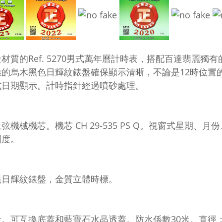
材質的Ref. 5270男式萬年曆計時表，搭配百達翡麗獨有的
雅的烏木黑色日輝紋錶盤確保顯示清晰，不論是12時位置
式日期顯示。計時指針經過噴砂處理。
弦機械機芯。機芯 CH 29‑535 PS Q。視窗式星期
刻度。
黑日輝紋錶盤，金質立體時標。
。可互換底蓋和藍寶石水晶透蓋。防水係數30米。直徑：4