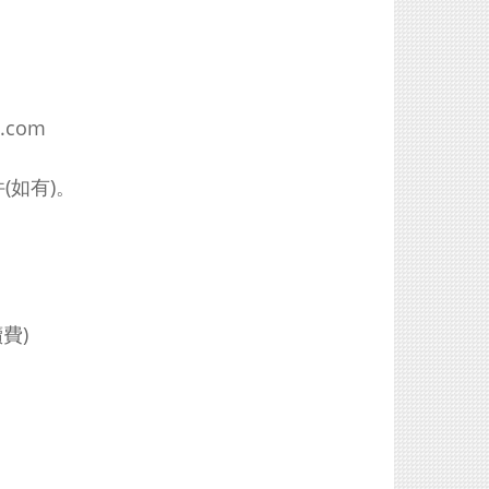
e.com
(如有)。
續費)