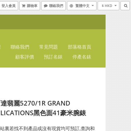
登入會員
購物車
聯絡我們
繁體中文
$ HKD
紹
聯絡我們
常見問題
部落格首頁
顧客評價
預訂名錶
停產名錶
翡麗5270/1R GRAND
PLICATIONS黑色面41豪米腕錶
站裏若找不到產品或沒有現貨均可預訂,查詢和