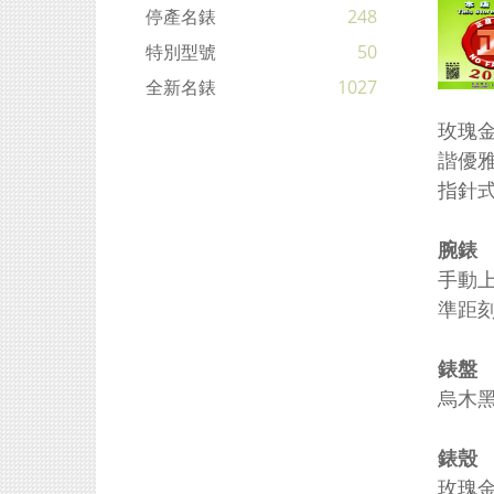
停產名錶
248
特別型號
50
全新名錶
1027
玫瑰金
諧優
指針
腕錶
手動上
準距
錶盤
烏木
錶殼
玫瑰金