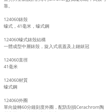
靠。
124060錶殼
蠔式，41毫米，蠔式鋼
124060
蠔式錶殼結構
一體成型中層錶殼，旋入式底蓋及上鏈錶冠
124060
直徑
41毫米
124060
材質
蠔式鋼
124060
外圈
單向旋轉60分鐘刻度外圈，配防刮損Cerachrom陶