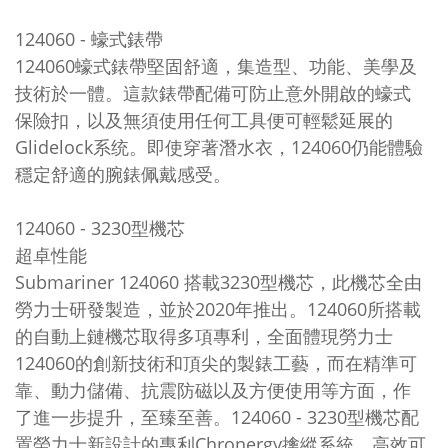
124060 - 蠔式錶帶
124060蠔式錶帶堅固舒適，集造型、功能、美學及
技術於一體。這款錶帶配備可防止意外開啟的蠔式
保險扣，以及無須使用任何工具便可輕鬆延展的
Glidelock系统。即使穿著潛水衣，124060仍能體驗
穩定舒適的腕錶佩戴感受。
124060 - 3230型機芯
超卓性能
Submariner 124060 搭載3230型機芯，此機芯全由
勞力士研發製造，並於2020年推出。124060所搭載
的自動上鏈機芯取得多項專利，全面體現勞力士
124060的創新技術和頂尖的製錶工藝，而在精準可
靠、動力儲備、抗震防磁以及方便使用等方面，作
了進一步提升，至臻至善。124060 - 3230型機芯配
置勞力士新設計的專利Chronergy擒縱系統，高效可