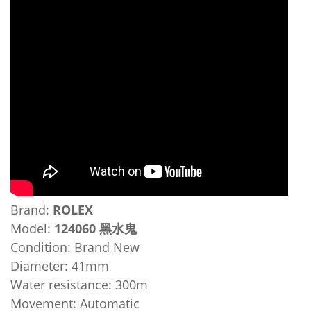
Brand:
ROLEX
Model:
124060 黑水鬼
Condition: Brand New
Diameter: 41mm
Water resistance: 300m
Movement: Automatic