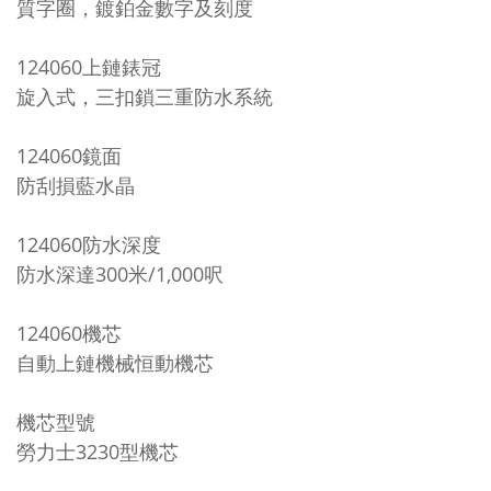
質字圈，鍍鉑金數字及刻度
124060
上鏈錶冠
旋入式，三扣鎖三重防水系統
124060
鏡面
防刮損藍水晶
124060
防水深度
防水深達300米/1,000呎
124060
機芯
自動上鏈機械恒動機芯
機芯型號
勞力士3230型機芯