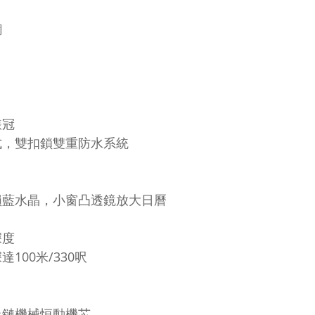
鋼
錶冠
式，雙扣鎖雙重防水系統
損藍水晶，小窗凸透鏡放大日曆
深度
達100米/330呎
上鏈機械恒動機芯