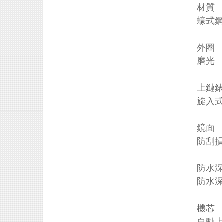
材質
蠔式
外圈
磨光
上鏈
旋入
鏡面
防刮
防水
防水深
機芯
自動