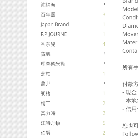
Brand
沛納海
Mode
百年靈
3
Condi
Japan Brand
1
Diame
Movem
F.P.JOURNE
1
Materi
香奈兒
4
Conta
寶璣
理查德米勒
所有
芝柏
1
付款
蕭邦
- 現金
朗格
1
- 本
精工
2
- 信用
真力時
2
江詩丹頓
5
您也
伯爵
2
Foll