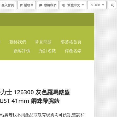
登入會員
購物車
聯絡我們
繁體中文
$ HKD
紹
聯絡我們
常見問題
部落格首頁
顧客評價
預訂名錶
停產名錶
力士 126300 灰色羅馬錶盤
JUST 41mm 鋼銖帶腕錶
站裏若找不到產品或沒有現貨均可預訂,查詢和