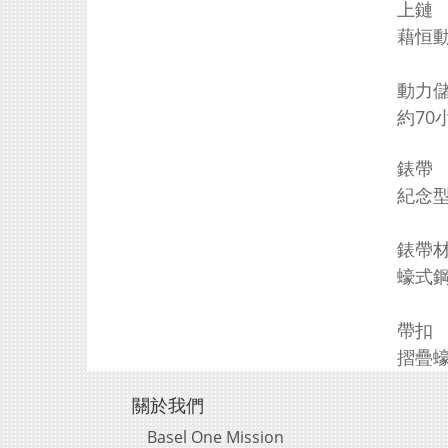
上鏈
藉恒
動力
約70
錶帶
紀念型
錶帶
蠔式
帶扣
摺疊
關於我們
Basel One Mission