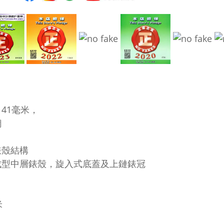
41毫米，
鋼
錶殼結構
成型中層錶殼，旋入式底蓋及上鏈錶冠
米