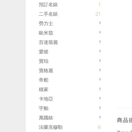
預訂名錶
1
二手名錶
21
勞力士
歐米茄
百達翡麗
愛彼
寶珀
寶格麗
帝舵
積家
卡地亞
宇舶
萬國錶
商品
法蘭克穆勒
6