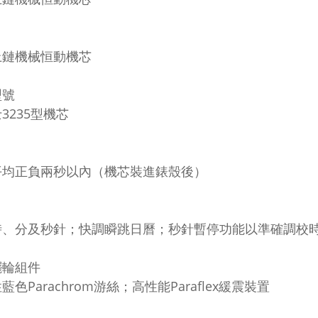
上鏈機械恒動機芯
型號
3235型機芯
平均正負兩秒以內（機芯裝進錶殼後）
時、分及秒針；快調瞬跳日曆；秒針暫停功能以準確調校
擺輪組件
藍色Parachrom游絲；高性能Paraflex緩震裝置