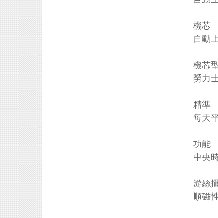
機芯
自動
機芯
勞力士
精準
每天
功能
中央
游絲
順磁性