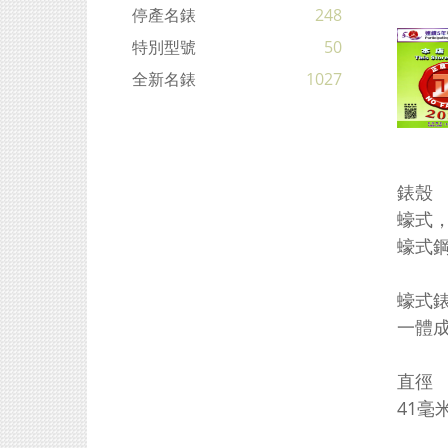
停產名錶
248
特別型號
50
全新名錶
1027
錶殼
蠔式，
蠔式
蠔式
一體
直徑
41毫