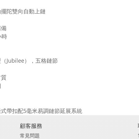
動擺陀雙向自動上鏈
儲備
小時
（Jubilee），五格鏈節
材質
鋼
蠔式帶扣配5毫米易調鏈節延展系統
顧客服務
常見問題